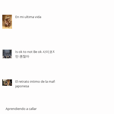
En mi ultima vida
Is ok to not Be ok 사이코지
만 괜찮아
El retrato intimo de la mafia
japonesa
Aprendiendo a callar