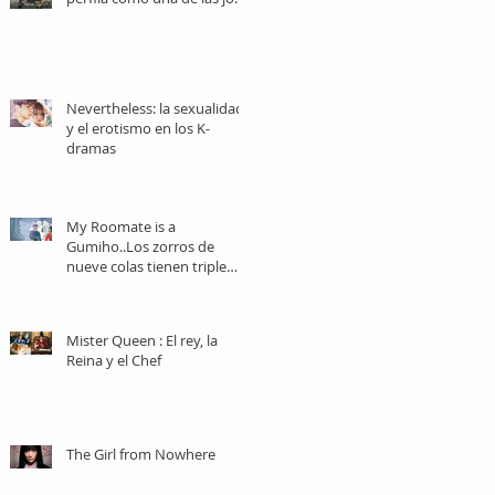
del terror asiático
Nevertheless: la sexualidad
y el erotismo en los K-
dramas
My Roomate is a
Gumiho..Los zorros de
nueve colas tienen triple
nacionalidad.
Mister Queen : El rey, la
Reina y el Chef
The Girl from Nowhere