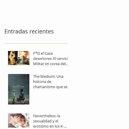
Entradas recientes
P*D el Caza
desertores: El servicio
Militar en corea del
sur, un castigo
obligatorio
The Medium: Una
historia de
chamanismo que se
perfila como una de
las joya del terror
asiático
Nevertheless: la
sexualidad y el
erotismo en los K-