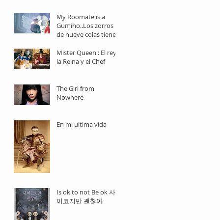
dramas
My Roomate is a
Gumiho..Los zorros
de nueve colas tienen
triple nacionalidad.
Mister Queen : El rey,
la Reina y el Chef
The Girl from
Nowhere
En mi ultima vida
Is ok to not Be ok 사
이코지만 괜찮아