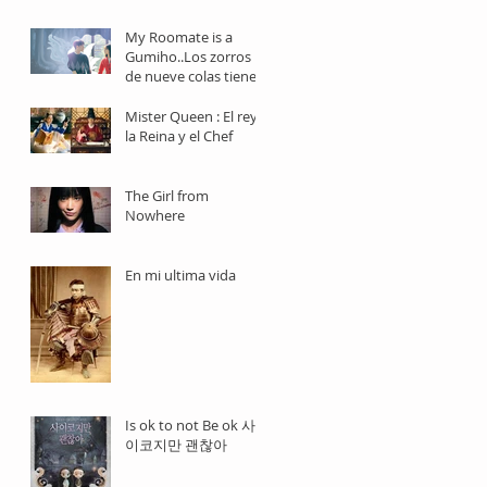
dramas
My Roomate is a
Gumiho..Los zorros
de nueve colas tienen
triple nacionalidad.
Mister Queen : El rey,
la Reina y el Chef
The Girl from
Nowhere
En mi ultima vida
Is ok to not Be ok 사
이코지만 괜찮아