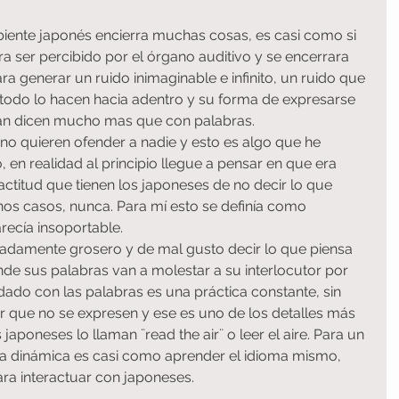
biente japonés encierra muchas cosas, es casi como si 
a ser percibido por el órgano auditivo y se encerrara 
a generar un ruido inimaginable e infinito, un ruido que 
todo lo hacen hacia adentro y su forma de expresarse 
lan dicen mucho mas que con palabras.
no quieren ofender a nadie y esto es algo que he 
 en realidad al principio llegue a pensar en que era 
titud que tienen los japoneses de no decir lo que 
nos casos, nunca. Para mí esto se definía como 
recía insoportable.
adamente grosero y de mal gusto decir lo que piensa 
nde sus palabras van a molestar a su interlocutor por 
uidado con las palabras es una práctica constante, sin 
r que no se expresen y ese es uno de los detalles más 
japoneses lo llaman ¨read the air¨ o leer el aire. Para un 
a dinámica es casi como aprender el idioma mismo, 
ra interactuar con japoneses.