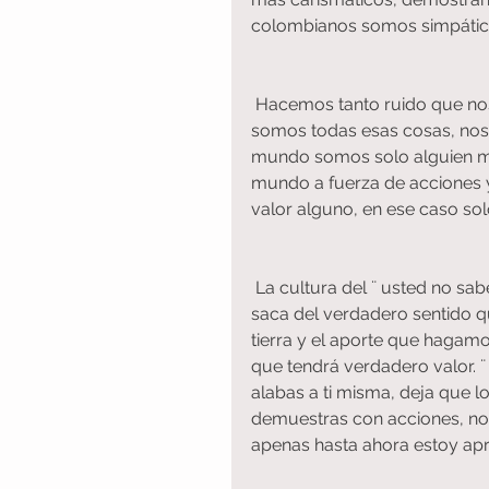
colombianos somos simpático
 Hacemos tanto ruido que nos olvidamos de que quizás a nadie le importa que 
somos todas esas cosas, nos 
mundo somos solo alguien m
mundo a fuerza de acciones 
valor alguno, en ese caso so
 La cultura del ¨ usted no sabe quién soy yo¨ tan egocéntrica y casi despreciable, nos 
saca del verdadero sentido q
tierra y el aporte que hagamo
que tendrá verdadero valor. ¨
alabas a ti misma, deja que 
demuestras con acciones, no 
apenas hasta ahora estoy apr