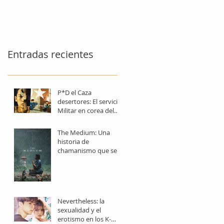
Entradas recientes
P*D el Caza
desertores: El servicio
Militar en corea del
sur, un castigo
obligatorio
The Medium: Una
historia de
chamanismo que se
perfila como una de
las joya del terror
asiático
Nevertheless: la
sexualidad y el
erotismo en los K-