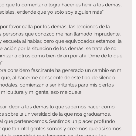
ico que tu comentario logra hacer es herir a los demás, 
eciales, entiende que yo solo soy alguien más¨
por favor calla por los demás, las lecciones de la 
s personas que conozco me han llamado imprudente, 
y escueta al hablar, pero que equivocados estamos, la 
eración por la situación de los demás, se trata de no 
imizar a otros como bien dirían por ahí ¨Dime de lo que 
¨.
ora considero fascinante ha generado un cambio en mi 
que, al hacerme consciente de este tipo de silencio 
dales, comienzan a ser irritantes para mis ciertos 
i cultura y mi gente, eso me duele.
dear, decir a los demás lo que sabemos hacer como 
os sobre la universidad de la que nos graduamos, 
 al que pertenecemos. Sentimos un placer profundo 
 que tan inteligentes somos y creemos que así somos 
do la seguridad que tenemos en sí mismos, los 