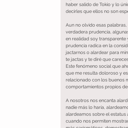
haber salido de Tokio y lo ún
decirles que ellos no son esp
Aun no olvido esas palabras, 
verdadera prudencia, alguna
en realidad soy transparente 
prudencia radica en la consid
jactarnos o alardear para min
te jactas y te diré que careces
Este fenómeno social que ah
que me resulta doloroso y es 
relacionado con los buenos mo
comportamientos propios de m
A nosotros nos encanta alar
nadie más lo haría, alardeam
alardeamos sobre el estatus
cuando nos permiten mostrar
más carismáticos, demostran