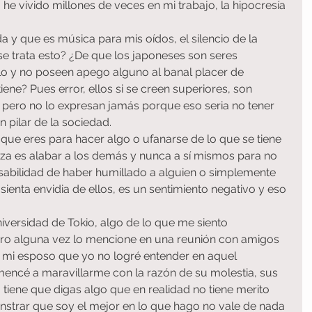
he vivido millones de veces en mi trabajo, la hipocresía 
 y que es música para mis oídos, el silencio de la 
e trata esto? ¿De que los japoneses son seres 
lo y no poseen apego alguno al banal placer de 
tiene? Pues error, ellos si se creen superiores, son 
s, pero no lo expresan jamás porque eso seria no tener 
 pilar de la sociedad.
que eres para hacer algo o ufanarse de lo que se tiene 
za es alabar a los demás y nunca a sí mismos para no 
nsabilidad de haber humillado a alguien o simplemente 
ienta envidia de ellos, es un sentimiento negativo y eso 
iversidad de Tokio, algo de lo que me siento 
ro alguna vez lo mencione en una reunión con amigos 
a mi esposo que yo no logré entender en aquel 
ncé a maravillarme con la razón de su molestia, sus 
 tiene que digas algo que en realidad no tiene merito 
strar que soy el mejor en lo que hago no vale de nada 