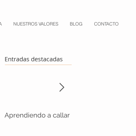
A
NUESTROS VALORES
BLOG
CONTACTO
Entradas destacadas
Aprendiendo a callar
La aventura de
subirme el pantalón