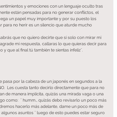
entimientos y emociones con un lenguaje oculto tras 
ente están pensadas para no generar conflictos, el 
uega un papel muy importante y por su puesto los 
ar para no herir es un silencio que aturde mucho 
abrás que no quiero decirte que si solo con mirar mi 
 agrade mi respuesta, callaras lo que quieras decir para 
y que al final tú también te sientas infeliz¨.
ue pasa por la cabeza de un japonés en segundos a la 
O.  Les cuesta tanto decirlo directamente que para no 
gan de manera implícita, quizás una mirada vaga o una 
lgo como:  ¨ humm… quizás debo revisarlo un poco más 
odremos hacerlo más adelante, dame un poco más de 
 algunos asuntos ¨ luego de esto puedes estar seguro 