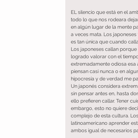
EL silencio que está en el am
todo lo que nos rodeara dejar
en algún lugar de la mente par
a veces mata. Los japoneses 
es tan única que cuando cal
Los japoneses callan porque 
logrado valorar con el tiempo,
extremadamente odiosa esa ac
piensan casi nunca o en algu
hipocresía y de verdad me pa
Un japonés considera extrem
sin pensar antes en, hasta do
ello prefieren callar. Tener c
embargo, esto no quiere deci
complejo de esta cultura. Los 
latinoamericano aprender est
ambos igual de necesarios pa