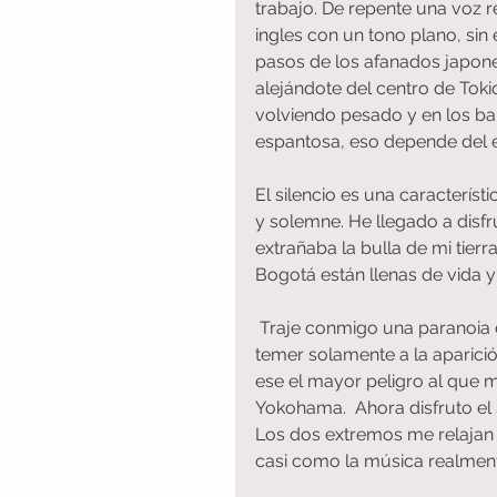
trabajo. De repente una voz r
ingles con un tono plano, sin
pasos de los afanados japone
alejándote del centro de Toki
volviendo pesado y en los ba
espantosa, eso depende del e
El silencio es una caracterís
y solemne. He llegado a disfru
extrañaba la bulla de mi tierr
Bogotá están llenas de vida y
 Traje conmigo una paranoia de la que me fui deshaciendo poco a poco, al punto de 
temer solamente a la aparici
ese el mayor peligro al que 
Yokohama.  Ahora disfruto el 
Los dos extremos me relajan y
casi como la música realment