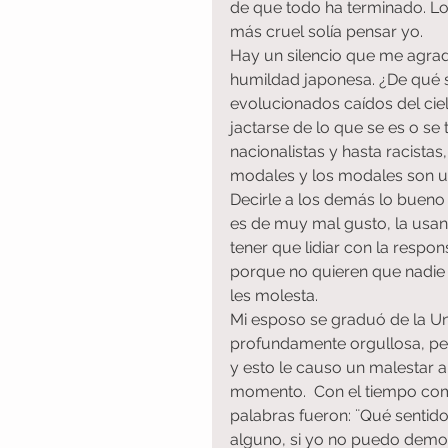
de que todo ha terminado. Lo 
más cruel solía pensar yo.
Hay un silencio que me agrada
humildad japonesa. ¿De qué s
evolucionados caídos del cie
jactarse de lo que se es o se 
nacionalistas y hasta racista
modales y los modales son un
Decirle a los demás lo bueno 
es de muy mal gusto, la usan
tener que lidiar con la respo
porque no quieren que nadie s
les molesta.
Mi esposo se graduó de la Un
profundamente orgullosa, pe
y esto le causo un malestar 
momento.  Con el tiempo come
palabras fueron: ¨Qué sentido
alguno, si yo no puedo demon